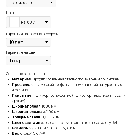
Цвет
Ral 8017
Гарантия на сквозную коррозию
Гарантия на цвет
Основные характеристики:
Материал
: Профилированная сталь с полимерным покрытием
Профиль
: Классический профиль, напоминающий натуральную
черепицу
Покрытие
: Полимерное покрытие (полиэстер, пластизол, пурал и
другие)
Ширина полная
: 1800 мм
Ширина полезная
: 1100 мм
Толщина стали
: 0,4-0,5 мм
Цветовая гамма
: Более 20 вариантов цветов по каталогу RAL
Размеры
: длина листа – от 0,5 до 6 м
Вес
: около 4,5 кг/м²