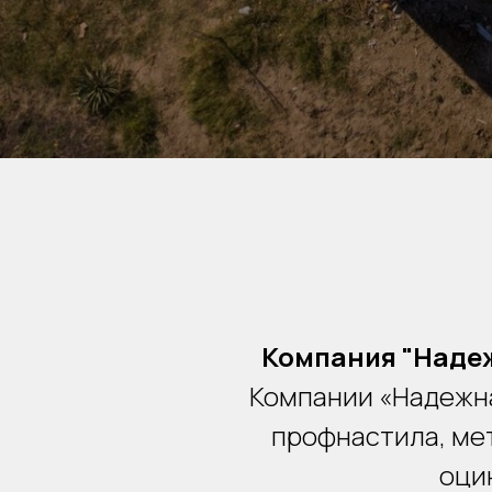
Компания "Надеж
Компании «Надежна
профнастила, ме
оци