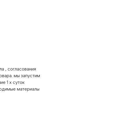
а , согласования
товара. мы запустим
ие 1 х суток
ходимые материалы