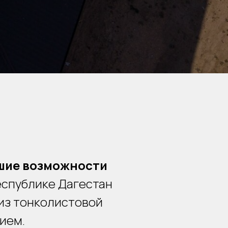
чшие возможности
еспублике Дагестан
из тонколистовой
ием.