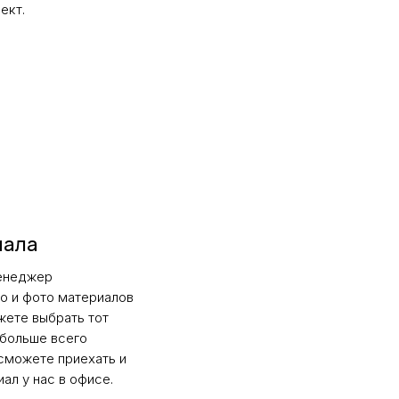
ъект.
иала
менеджер
о и фото материалов
жете выбрать тот
 больше всего
 сможете приехать и
ал у нас в офисе.