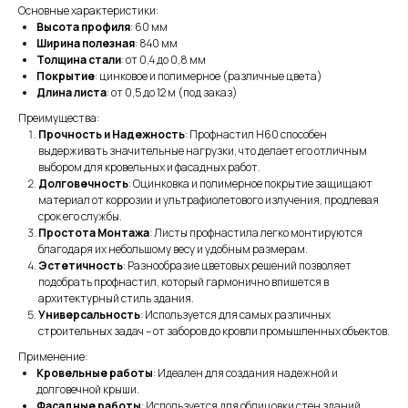
Основные характеристики:
Высота профиля
: 60 мм
Ширина полезная
: 840 мм
Толщина стали
: от 0,4 до 0,8 мм
Покрытие
: цинковое и полимерное (различные цвета)
Длина листа
: от 0,5 до 12 м (под заказ)
Преимущества:
Прочность и Надежность
: Профнастил H60 способен
выдерживать значительные нагрузки, что делает его отличным
выбором для кровельных и фасадных работ.
Долговечность
: Оцинковка и полимерное покрытие защищают
материал от коррозии и ультрафиолетового излучения, продлевая
срок его службы.
Простота Монтажа
: Листы профнастила легко монтируются
благодаря их небольшому весу и удобным размерам.
Эстетичность
: Разнообразие цветовых решений позволяет
подобрать профнастил, который гармонично впишется в
архитектурный стиль здания.
Универсальность
: Используется для самых различных
строительных задач – от заборов до кровли промышленных объектов.
Применение:
Кровельные работы
: Идеален для создания надежной и
долговечной крыши.
Фасадные работы
: Используется для облицовки стен зданий,