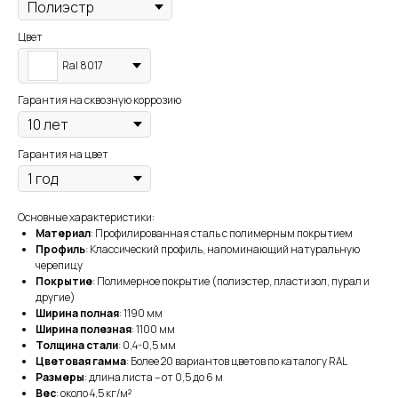
Цвет
Ral 8017
Гарантия на сквозную коррозию
Гарантия на цвет
Основные характеристики:
Материал
: Профилированная сталь с полимерным покрытием
Профиль
: Классический профиль, напоминающий натуральную
черепицу
Покрытие
: Полимерное покрытие (полиэстер, пластизол, пурал и
другие)
Ширина полная
: 1190 мм
Ширина полезная
: 1100 мм
Толщина стали
: 0,4-0,5 мм
Цветовая гамма
: Более 20 вариантов цветов по каталогу RAL
Размеры
: длина листа – от 0,5 до 6 м
Вес
: около 4,5 кг/м²