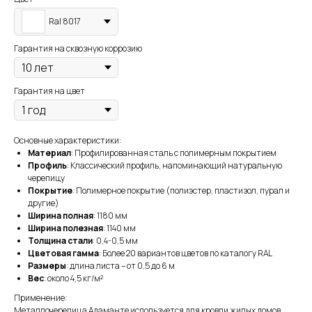
Ral 8017
Гарантия на сквозную коррозию
Гарантия на цвет
Основные характеристики:
Материал
: Профилированная сталь с полимерным покрытием
Профиль
: Классический профиль, напоминающий натуральную
черепицу
Покрытие
: Полимерное покрытие (полиэстер, пластизол, пурал и
другие)
Ширина полная
: 1180 мм
Ширина полезная
: 1140 мм
Толщина стали
: 0,4-0,5 мм
Цветовая гамма
: Более 20 вариантов цветов по каталогу RAL
Размеры
: длина листа – от 0,5 до 6 м
Вес
: около 4,5 кг/м²
Применение:
Металлочерепица Адаманте используется для кровли жилых домов,