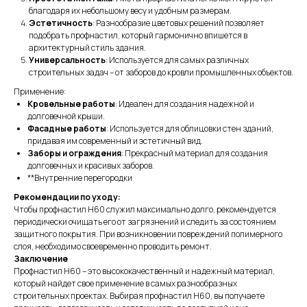
благодаря их небольшому весу и удобным размерам.
Эстетичность
: Разнообразие цветовых решений позволяет
подобрать профнастил, который гармонично впишется в
архитектурный стиль здания.
Универсальность
: Используется для самых различных
строительных задач – от заборов до кровли промышленных объектов.
Применение:
Кровельные работы
: Идеален для создания надежной и
долговечной крыши.
Фасадные работы
: Используется для облицовки стен зданий,
придавая им современный и эстетичный вид.
Заборы и ограждения
: Прекрасный материал для создания
долговечных и красивых заборов.
**Внутренние перегородки
Рекомендации по уходу:
Чтобы профнастил H60 служил максимально долго, рекомендуется
периодически очищать его от загрязнений и следить за состоянием
защитного покрытия. При возникновении повреждений полимерного
слоя, необходимо своевременно проводить ремонт.
Заключение
Профнастил Н60 – это высококачественный и надежный материал,
который найдет свое применение в самых разнообразных
строительных проектах. Выбирая профнастил Н60, вы получаете