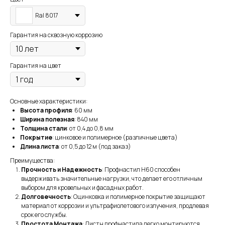
Ral 8017
Гарантия на сквозную коррозию
Гарантия на цвет
Основные характеристики:
Высота профиля
: 60 мм
Ширина полезная
: 840 мм
Толщина стали
: от 0,4 до 0,8 мм
Покрытие
: цинковое и полимерное (различные цвета)
Длина листа
: от 0,5 до 12 м (под заказ)
Преимущества:
Прочность и Надежность
: Профнастил H60 способен
выдерживать значительные нагрузки, что делает его отличным
выбором для кровельных и фасадных работ.
Долговечность
: Оцинковка и полимерное покрытие защищают
материал от коррозии и ультрафиолетового излучения, продлевая
срок его службы.
Простота Монтажа
: Листы профнастила легко монтируются