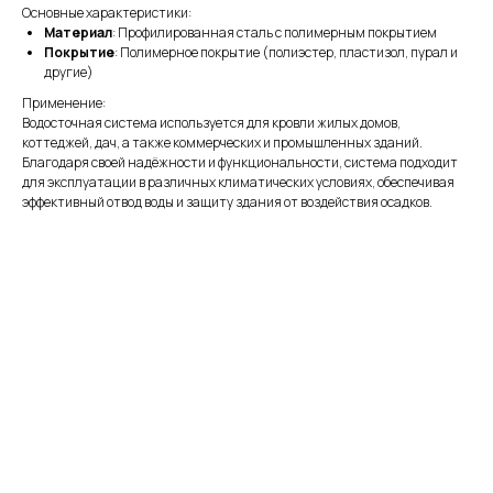
Основные характеристики:
Материал
: Профилированная сталь с полимерным покрытием
Покрытие
: Полимерное покрытие (полиэстер, пластизол, пурал и
другие)
Применение:
Водосточная система используется для кровли жилых домов,
коттеджей, дач, а также коммерческих и промышленных зданий.
Благодаря своей надёжности и функциональности, система подходит
для эксплуатации в различных климатических условиях, обеспечивая
эффективный отвод воды и защиту здания от воздействия осадков.